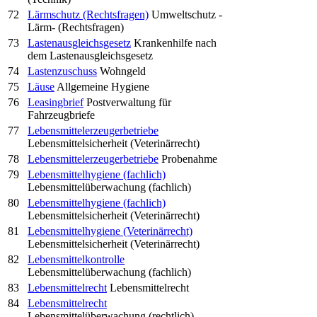
72
Lärmschutz (Rechtsfragen)
Umweltschutz -
Lärm- (Rechtsfragen)
73
Lastenausgleichsgesetz
Krankenhilfe nach
dem Lastenausgleichsgesetz
74
Lastenzuschuss
Wohngeld
75
Läuse
Allgemeine Hygiene
76
Leasingbrief
Postverwaltung für
Fahrzeugbriefe
77
Lebensmittelerzeugerbetriebe
Lebensmittelsicherheit (Veterinärrecht)
78
Lebensmittelerzeugerbetriebe
Probenahme
79
Lebensmittelhygiene (fachlich)
Lebensmittelüberwachung (fachlich)
80
Lebensmittelhygiene (fachlich)
Lebensmittelsicherheit (Veterinärrecht)
81
Lebensmittelhygiene (Veterinärrecht)
Lebensmittelsicherheit (Veterinärrecht)
82
Lebensmittelkontrolle
Lebensmittelüberwachung (fachlich)
83
Lebensmittelrecht
Lebensmittelrecht
84
Lebensmittelrecht
Lebensmittelüberwachung (rechtlich)