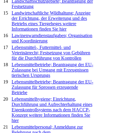
14
Landschaftsschutzgebiete; Beantragung der
Festsetzung
15
Landwirtschaftliche Wildhaltung; Anzeige
der Errichtung, der Erweiterung und des
Betriebs eines Tiergeheges
weitere
Informationen finden Sie hier
16
Lawinenwarndienstaufgaben; Organisation
und Koordinierung
17
Lebensmittel-, Futtermittel- und
Veterinärrecht; Festsetzung von Gebühren
für die Durchführung von Kontrollen
18
Lebensmittelbetriebe; Beantragung der EU-
Zulassung bei Umgang mit Erzeugnissen
tierischen Ursprungs
19
Lebensmittelbetriebe; Beantragung der EU-
Zulassung für Sprossen erzeugende
Betriebe
20
Lebensmittelhygiene; Einrichtung,
Durchführung und Aufrechterhaltung eines
Eigenkontrollsystems nach dem HACCP-
Konzept
weitere Informationen finden Sie
hier
21
Lebensmittelpersonal; Anmeldung zur
Belehrung nach dem