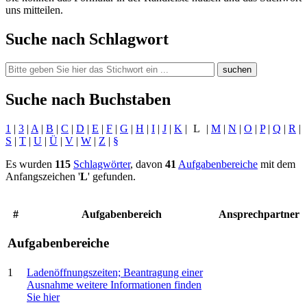
uns mitteilen.
Suche nach Schlagwort
suchen
Suche nach Buchstaben
1
|
3
|
A
|
B
|
C
|
D
|
E
|
F
|
G
|
H
|
I
|
J
|
K
|
L
|
M
|
N
|
O
|
P
|
Q
|
R
|
S
|
T
|
U
|
Ü
|
V
|
W
|
Z
|
§
Es wurden
115
Schlagwörter
, davon
41
Aufgabenbereiche
mit dem
Anfangszeichen '
L
' gefunden.
#
Aufgabenbereich
Ansprechpartner
Aufgabenbereiche
1
Ladenöffnungszeiten; Beantragung einer
Ausnahme
weitere Informationen finden
Sie hier