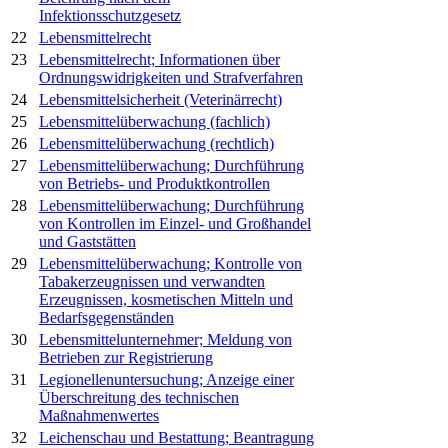
Infektionsschutzgesetz
22
Lebensmittelrecht
23
Lebensmittelrecht; Informationen über
Ordnungswidrigkeiten und Strafverfahren
24
Lebensmittelsicherheit (Veterinärrecht)
25
Lebensmittelüberwachung (fachlich)
26
Lebensmittelüberwachung (rechtlich)
27
Lebensmittelüberwachung; Durchführung
von Betriebs- und Produktkontrollen
28
Lebensmittelüberwachung; Durchführung
von Kontrollen im Einzel- und Großhandel
und Gaststätten
29
Lebensmittelüberwachung; Kontrolle von
Tabakerzeugnissen und verwandten
Erzeugnissen, kosmetischen Mitteln und
Bedarfsgegenständen
30
Lebensmittelunternehmer; Meldung von
Betrieben zur Registrierung
31
Legionellenuntersuchung; Anzeige einer
Überschreitung des technischen
Maßnahmenwertes
32
Leichenschau und Bestattung; Beantragung