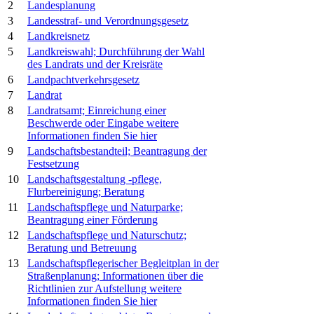
2
Landesplanung
3
Landesstraf- und Verordnungsgesetz
4
Landkreisnetz
5
Landkreiswahl; Durchführung der Wahl
des Landrats und der Kreisräte
6
Landpachtverkehrsgesetz
7
Landrat
8
Landratsamt; Einreichung einer
Beschwerde oder Eingabe
weitere
Informationen finden Sie hier
9
Landschaftsbestandteil; Beantragung der
Festsetzung
10
Landschaftsgestaltung -pflege,
Flurbereinigung; Beratung
11
Landschaftspflege und Naturparke;
Beantragung einer Förderung
12
Landschaftspflege und Naturschutz;
Beratung und Betreuung
13
Landschaftspflegerischer Begleitplan in der
Straßenplanung; Informationen über die
Richtlinien zur Aufstellung
weitere
Informationen finden Sie hier