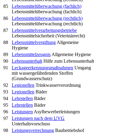
85
Lebensmittelüberwachung (fachlich)
Lebensmittelüberwachung (fachlich)
86
Lebensmittelüberwachung (rechtlich)
Lebensmittelüberwachung (rechtlich)
87
Lebensmittelverarbeitungsbetriebe
Lebensmittelsicherheit (Veterinärrecht)
88
Lebensmittelvergiftung
Allgemeine
Hygiene
89
Lebensmittelzeugnis
Allgemeine Hygiene
90
Lebensunterhalt
Hilfe zum Lebensunterhalt
91
Leckageerkennungsmaßnahmen
Umgang
mit wassergefährdenden Stoffen
(Grundwasserschutz)
92
Legionellen
Trinkwasserverordnung
93
Legionellen
Bäder
94
Lehrstellen
Bäder
95
Lehrstellen
Bäder
96
Leistungen
Asylbewerberleistungen
97
Leistungen nach dem
UVG
Unterhaltsvorschuss
98
Leistungsverrechnung
Baubetriebshof