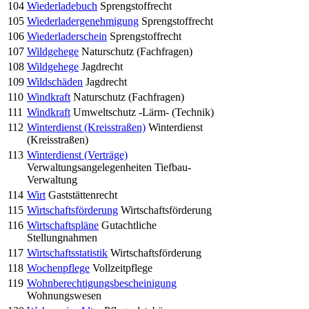
104
Wiederladebuch
Sprengstoffrecht
105
Wiederladergenehmigung
Sprengstoffrecht
106
Wiederladerschein
Sprengstoffrecht
107
Wildgehege
Naturschutz (Fachfragen)
108
Wildgehege
Jagdrecht
109
Wildschäden
Jagdrecht
110
Windkraft
Naturschutz (Fachfragen)
111
Windkraft
Umweltschutz -Lärm- (Technik)
112
Winterdienst (Kreisstraßen)
Winterdienst
(Kreisstraßen)
113
Winterdienst (Verträge)
Verwaltungsangelegenheiten Tiefbau-
Verwaltung
114
Wirt
Gaststättenrecht
115
Wirtschaftsförderung
Wirtschaftsförderung
116
Wirtschaftspläne
Gutachtliche
Stellungnahmen
117
Wirtschaftsstatistik
Wirtschaftsförderung
118
Wochenpflege
Vollzeitpflege
119
Wohnberechtigungsbescheinigung
Wohnungswesen