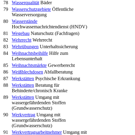
78
Wasserqualität
Bäder
79
Wasserschutzgebiete
Öffentliche
Wasserversorgung
80
Wasserstände
Hochwassernachrichtendienst (HNDV)
81
Wegebau
Naturschutz (Fachfragen)
82
Wehrrecht
Wehrrecht
83
Wehrübungen
Unterhaltssicherung
84
Weihnachtsbeihilfe
Hilfe zum
Lebensunterhalt
85
Weihnachtsmärkte
Gewerberecht
86
Weißblechdosen
Abfallberatung
87
Werkstätten
Psychische Erkrankung
88
Werkstätten
Beratung für
Behinderte/chronisch Kranke
89
Werkstätten
Umgang mit
wassergefährdenden Stoffen
(Grundwasserschutz)
90
Werkvertrag
Umgang mit
wassergefährdenden Stoffen
(Grundwasserschutz)
91
Werkvertragsarbeitnehmer
Umgang mit