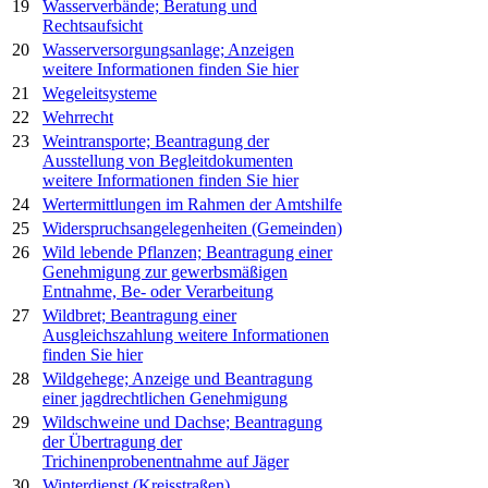
19
Wasserverbände; Beratung und
Rechtsaufsicht
20
Wasserversorgungsanlage; Anzeigen
weitere Informationen finden Sie hier
21
Wegeleitsysteme
22
Wehrrecht
23
Weintransporte; Beantragung der
Ausstellung von Begleitdokumenten
weitere Informationen finden Sie hier
24
Wertermittlungen im Rahmen der Amtshilfe
25
Widerspruchsangelegenheiten (Gemeinden)
26
Wild lebende Pflanzen; Beantragung einer
Genehmigung zur gewerbsmäßigen
Entnahme, Be- oder Verarbeitung
27
Wildbret; Beantragung einer
Ausgleichszahlung
weitere Informationen
finden Sie hier
28
Wildgehege; Anzeige und Beantragung
einer jagdrechtlichen Genehmigung
29
Wildschweine und Dachse; Beantragung
der Übertragung der
Trichinenprobenentnahme auf Jäger
30
Winterdienst (Kreisstraßen)