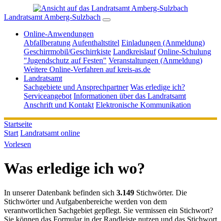
Landratsamt Amberg-Sulzbach
Online-Anwendungen
Abfallberatung
Aufenthaltstitel
Einladungen (Anmeldung)
Geschirrmobil/Geschirrkiste
Landkreislauf
Online-Schulung
"Jugendschutz auf Festen"
Veranstaltungen (Anmeldung)
Weitere Online-Verfahren auf kreis-as.de
Landratsamt
Sachgebiete und Ansprechpartner
Was erledige ich?
Serviceangebot
Informationen über das Landratsamt
Anschrift und Kontakt
Elektronische Kommunikation
Startseite
Start
Landratsamt online
Vorlesen
Was erledige ich wo?
In unserer Datenbank befinden sich
3.149
Stichwörter. Die
Stichwörter und Aufgabenbereiche werden von dem
verantwortlichen Sachgebiet gepflegt. Sie vermissen ein Stichwort?
Sie können das Formular in der Randleiste nutzen und das Stichwort