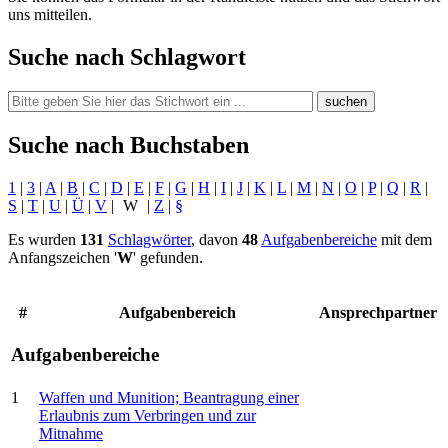
uns mitteilen.
Suche nach Schlagwort
suchen
Suche nach Buchstaben
1
|
3
|
A
|
B
|
C
|
D
|
E
|
F
|
G
|
H
|
I
|
J
|
K
|
L
|
M
|
N
|
O
|
P
|
Q
|
R
|
S
|
T
|
U
|
Ü
|
V
|
W
|
Z
|
§
Es wurden
131
Schlagwörter
, davon
48
Aufgabenbereiche
mit dem
Anfangszeichen '
W
' gefunden.
#
Aufgabenbereich
Ansprechpartner
Aufgabenbereiche
1
Waffen und Munition; Beantragung einer
Erlaubnis zum Verbringen und zur
Mitnahme