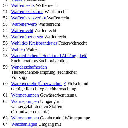
50
Waffenbesitz
Waffenrecht
51
Waffenbesitzkarte
Waffenrecht
52
Waffenbesitzverbot
Waffenrecht
53
Waffenerwerb
Waffenrecht
54
Waffenrecht
Waffenrecht
55
Waffenüberlassen
Waffenrecht
56
Wahl des Kreisbrandrates
Feuerwehrrecht
57
Wahlen
Wahlen
58
Wanderbücherei 'Sucht und Abhängigkeit'
Suchtberatung/Suchtprävention
59
Wanderschafherden
Tierseuchenbekämpfung (rechtlicher
Vollzug)
60
Warenverkehr (Überwachung)
Fleisch und
Gefügelfleischhygieneüberwachung
61
Wärmepumpen
Gewässerbenutzung
62
Wärmepumpen
Umgang mit
wassergefährdenden Stoffen
(Grundwasserschutz)
63
Wärmepumpen
Geothermie / Wärmepumpe
64
Waschanlagen
Umgang mit