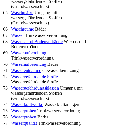
wassergefährdenden Stoffen
(Grundwasserschutz)
65
Waschplätze
Umgang mit
wassergefährdenden Stoffen
(Grundwasserschutz)
66
Waschräume
Bäder
67
Wasser
Trinkwasserverordnung
68
Wasser- und Bodenverbände
Wasser- und
Bodenverbände
69
Wasseraufbereitung
Trinkwasserverordnung
70
Wasseraufbereitung
Bäder
71
Wasserentnahme
Gewässerbenutzung
72
Wassergefährdende Stoffe
Wassergefährdende Stoffe
73
Wassergefährdungsklassen
Umgang mit
wassergefährdenden Stoffen
(Grundwasserschutz)
74
Wasserkraftwerke
Wasserkraftanlagen
75
Wasserproben
Trinkwasserverordnung
76
Wasserproben
Bäder
77
Wasserqualität
Trinkwasserverordnung