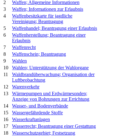
2
Waffen; Allgemeine Informationen
3
Waffen; Informationen zur Erlaubnis
4
Waffenbesitzkarte für jagdliche
Vereinigung; Beantragung
5
Waffenhandel; Beantragung einer Erlaubnis
6
Waffenherstellung; Beantragung einer
Erlaubnis
7
Waffenrecht
8
Waffenschein; Beantragung
9
Wahlen
10
Wahlen; Unterstützung der Wahlorgane
11
Waldbrandüberwachung; Organisation der
Luftbeobachtung
12
Warenverkehr
13
Wärmepumpen und Erdwärmesonden;
Anzeige von Bohrungen zur Errichtung
14
Wasser- und Bodenverbände
15
Wassergefährdende Stoffe
16
Wasserkraftanlagen
17
Wasserrecht; Beantragung einer Gestattung
18
Wasserschutzgebiet; Festsetzung