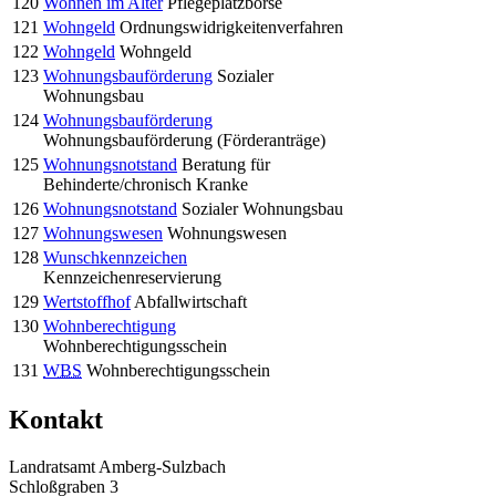
120
Wohnen im Alter
Pflegeplatzbörse
121
Wohngeld
Ordnungswidrigkeitenverfahren
122
Wohngeld
Wohngeld
123
Wohnungsbauförderung
Sozialer
Wohnungsbau
124
Wohnungsbauförderung
Wohnungsbauförderung (Förderanträge)
125
Wohnungsnotstand
Beratung für
Behinderte/chronisch Kranke
126
Wohnungsnotstand
Sozialer Wohnungsbau
127
Wohnungswesen
Wohnungswesen
128
Wunschkennzeichen
Kennzeichenreservierung
129
Wertstoffhof
Abfallwirtschaft
130
Wohnberechtigung
Wohnberechtigungsschein
131
WBS
Wohnberechtigungsschein
Kontakt
Landratsamt Amberg-Sulzbach
Schloßgraben 3