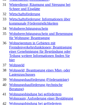
31
Winterdienst; Räumung und Streuung bei
Schnee und Eisglätte
32
Wirtschaftsförderung
33
Wirtschaftsförderung; Informationen über
kommunale Fördermöglichkeiten
34
Wohnberechtigungsschein
35
Wohnberechtigungsschein und Benennung
für Wohnung; Beantragung
36
Wohneigentum in Gebieten mit
Fremdenverkehrsfunktionen; Beantragung
einer Genehmigung für Begründung oder
Teilung
weitere Informationen finden Sie
hier
37
Wohngeld
38
Wohngeld; Beantragung eines Miet- oder
Lastenzuschusses
39
Wohnungsbauförderung (Förderanträge)
40
Wohnungsbauförderung (technische
Beratung)
41
Wohnungsbindung bei gefördertem
Wohnraum; Anforderung einer Bestätigung
42
Wohnungsbindung bei gefördertem